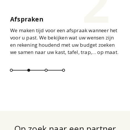
1
2
Afspraken
Gra
We maken tijd voor een afspraak wanneer het
U kr
nlijk
voor u past. We bekijken wat uw wensen zijn
gema
en rekening houdend met uw budget zoeken
ons 
we samen naar uw kast, tafel, trap,… op maat.
Op zoek naar een partner